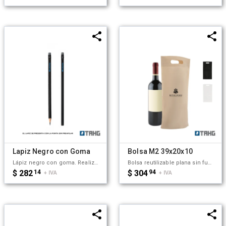
Lapiz Negro con Goma
Bolsa M2 39x20x10
Lápiz negro con goma. Realizado en madera con detalle de aluminio en reborde de goma. Material de la goma: Caucho. Punta sin preafilar. Medidas: 189 mm x 0,8 mm. Mina: 2mm. Tahg
Bolsa reutilizable plana sin fuelle lateral, con base oval. Fabricada en friselina de 80g/m2. Cuenta con manija calada tipo riñon y es ideal para transportar botellas de vino o de cualquier tipo. Dimensiones: Alto: 39cm, Ancho: 20 cm, Base: 10cm. Tahg. No incluye la botella de vino.
$ 282
14
$ 304
94
+ IVA
+ IVA