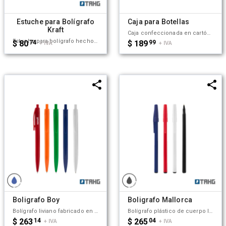
Estuche para Bolígrafo
Caja para Botellas
Kraft
Caja confeccionada en cartón Kraft, elaborado con tres capas: una exterior de 250g, una capa corrugada de 80g, y una interior de 85g. Ideal para quienes necesitan un packaging adicional para proteger y transportar botellas de forma segura. Compatibles con modelos de Botellas Island, Penguin, Circuit, Ring, Alu, Sport Aluminum, Jim. Comprá la botella junto con el producto y pedile a tu Ejecutivo Customer que te lo entreguemos ya mecanizado
Estuche para bolígrafo hecho de papel kraft natural fabricado en papel kraft reciclable cuenta con diseño minimalista y liviano ideal para presentaciones de bolígrafos en eventos corporativos ferias promociones y regalos empresariales. Dimensiones: 15.5 x 4 cm Peso: 3.9 g TAHG
$ 80
74
$ 189
99
+ IVA
+ IVA
Boligrafo Boy
Boligrafo Mallorca
Bolígrafo liviano fabricado en ABS resistente. Hecho de material duradero y biodegradable, cuenta con tinta azul, diseño ergonómico y variedad de colores como naranja, violeta, gris, entre otros. Es ideal para el uso diario en oficinas, instituciones educativas o como artículo promocional por su funcionalidad y estilo moderno. TAHG
Bolígrafo plástico de cuerpo liso con tinta alemana negra de alta calidad. Fabricado con materiales resistentes y livianos, cuenta con capuchón a presión y diseño minimalista que facilita su uso diario. Es ideal para oficinas, eventos promocionales, uso escolar o como artículo corporativo gracias a su practicidad y variedad de colores. Tahg.
$ 263
14
$ 265
04
+ IVA
+ IVA