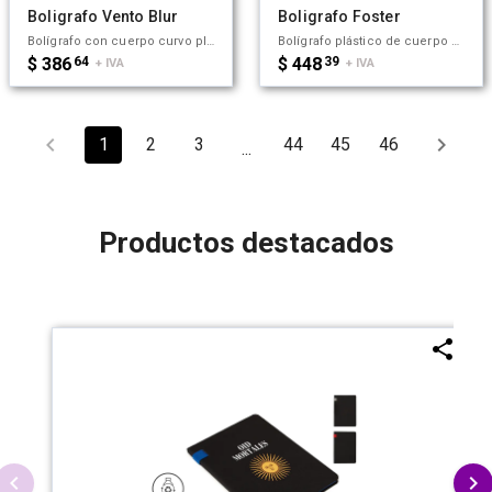
Boligrafo Vento Blur
Boligrafo Foster
Bolígrafo con cuerpo curvo plástico en acabado degradado. Cuenta con grip de goma de color, clip y botón metálico, mecanismo retráctil y tinta negra. Tahg
Bolígrafo plástico de cuerpo de color sólido y clip en color blanco. Apertura con pulsador. Tinta negra 1000 m de longitud de escritura. Zecat
$ 386
64
$ 448
39
+ IVA
+ IVA
1
2
3
44
45
46
...
Productos destacados