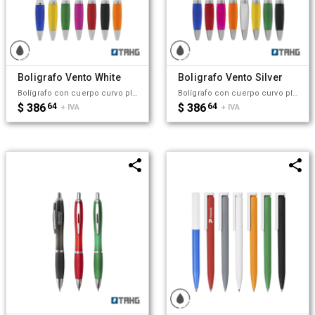
Boligrafo Vento White
Boligrafo Vento Silver
Bolígrafo con cuerpo curvo plástico en acabado blanco. Cuenta con grip de goma de color, clip y botón metálico, mecanismo retráctil y tinta negra. Tahg
Bolígrafo con cuerpo curvo plástico en acabado plateado. Cuenta con grip de goma de color, clip y botón metálico, mecanismo retráctil y tinta negra. Producto libre de BPA. Tahg
$ 386
64
$ 386
64
+ IVA
+ IVA