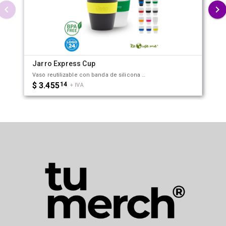
Jarro Express Cup
Vaso reutilizable con banda de silicona personalizable. Fabricado en PP. Producto aprobado por el I.N.A.L. para el contacto con alimentos. Medidas con tapa: 12 cm x 8,5 cm. Altura sin tapa: 9,5 cm. Capacidad: 350 ml. Producto libre de BPA. Es apto para lavavajillas. No es apto para microondas. Re Use Me.
$ 3.455
14
+ IVA