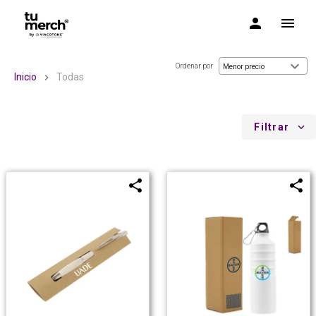
TuMerch by Via Cotone
Ordenar por
Menor precio
Inicio
Todas
Filtrar