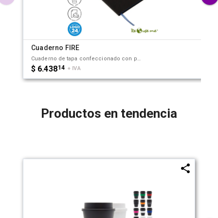
Cuaderno FIRE
Cuaderno de tapa confeccionado con polyester RPET, hecho con botellas de plástico reciclado. Con 64 hojas lisas de Papel de 120 gramos a base de piedra, de escritura suave, más duradero y resistente que el papel tradicional. Para realizar este papel no se han talado árboles, ya que está confeccionado a partir de Polietileno y polvo de piedras. Cuenta con una cinta marcadora y borde de página de color. 64 hojas lisas de 120g. Medidas : 14,8 x 21cm. ReUseMe.
$ 6.438
14
+ IVA
Productos en tendencia