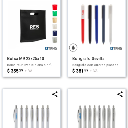
Bolsa M9 23x25x10
Boligrafo Sevilla
Bolsa reutilizable plana sin fuelle lateral, con base oval. Fabricada en friselina 80g/m2. Cuenta con manija calada tipo riñon. Es ideal para el día a día, compras ligeras o eventos promocionales. Tahg
Bolígrafo con cuerpo plástico de color. Clip de color blanco. Retráctil. Tinta negra. Tahg
$ 355
29
$ 381
89
+ IVA
+ IVA