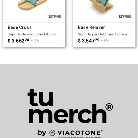
Base Cross
Base Relaxer
Soporte de escritorio fabricado en bambú, diseñado para adaptarse tanto a teléfonos como a tablets. Compacto, liviano, práctico y fácil de transportar, es el accesorio perfecto para mantener tu dispositivo estable mientras realizas videollamadas, ves contenido o trabajas cómodamente, tanto en casa como fuera de ella. Tahg.
Soporte para teléfono fabricado en bambú. Práctico, liviano y fácil de transportar, es el accesorio perfecto para mantener tu dispositivo estable mientras realizas videollamadas, ves contenido o trabajas cómodamente, tanto en casa como fuera de ella. Además, incluye un orificio que permite el paso del cable facilitando la carga del dispositivo mientras está en uso. Tahg
$ 3.662
24
$ 3.547
29
+ IVA
+ IVA