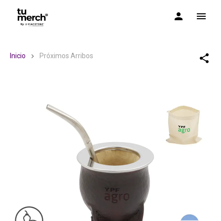
TuMerch by Via Cotone
Inicio
Próximos Arribos