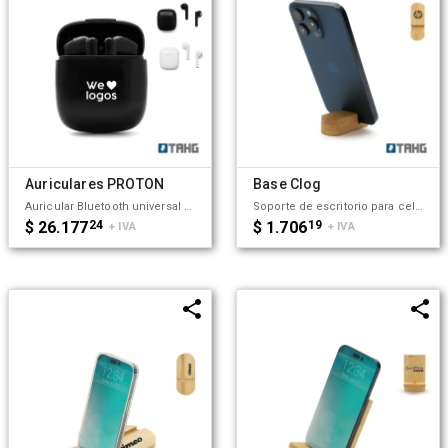
Auriculares PROTON
Base Clog
Auricular Bluetooth universal con micrófono incluido y estuche de carga. Está disponible en los colores blanco y negro e incluye un cable cargador USB. El estuche de carga cuenta con indicadores LED y botones de control táctil en ambos auriculares. ESPECIFICACIONES TÉCNICAS: Modelo: CT04043 | Número de artículo: CPP-6753 | Capacidad del estuche de carga: 300mAh / 3.7V (1.11Wh) | Capacidad de los auriculares: 30mAh / 3.7V (0.111Wh) | Entrada de los auriculares: 5V / 60mA | Entrada del estuche de carga: 5V / 300mA (micro USB). Perfecto para escuchar música, hacer llamadas y disfrutar de un sonido sin cables durante tus actividades deportivas o momentos de relajación. Tahg
Soporte de escritorio para celular fabricado en bambú. Práctico, liviano y fácil de transportar, es el accesorio perfecto para mantener tu dispositivo estable mientras realizas videollamadas, ves contenido o trabajas cómodamente, tanto en casa como fuera de ella. Tahg
$ 26.177
24
$ 1.706
19
+ IVA
+ IVA