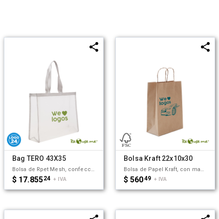
Bag TERO 43X35
Bolsa Kraft 22x10x30
Bolsa de Rpet Mesh, confeccionada a partir de botellas recicladas. Capacidad: 24 Lts. Medidas: 43 x 15 x 35 cm. ReUseMe. El logueo realizado en serigrafía puede presentar leves variaciones de color respecto al diseño original, propias del proceso de impresión.
Bolsa de Papel Kraft, con manijas trenzadas. Están confeccionadas en papel sustentable con Certificación FSC, lo cual garantiza el Manejo Responsable de Bosques y Espacios Forestales. Medidas: 22x10x30 cm. Capacidad:9.6 L. ReUseMe.
$ 17.855
24
$ 560
49
+ IVA
+ IVA