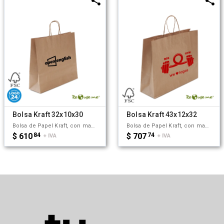
Bolsa Kraft 32x10x30
Bolsa Kraft 43x12x32
Bolsa de Papel Kraft, con manijas trenzadas. Están confeccionadas en papel sustentable con Certificación FSC, lo cual garantiza el Manejo Responsable de Bosques y Espacios Forestales. Medidas: 32x10x30 cm. Capacidad:9.6 L. ReUseMe.
Bolsa de Papel Kraft, con manijas trenzadas. Están confeccionadas en papel con Certificación FSC, lo cual garantiza el Manejo Responsable de Bosques y Espacios Forestales. Medidas: 42x12x32 cm. Capacidad:9.6 L. ReUseMe.
$ 610
84
$ 707
74
+ IVA
+ IVA