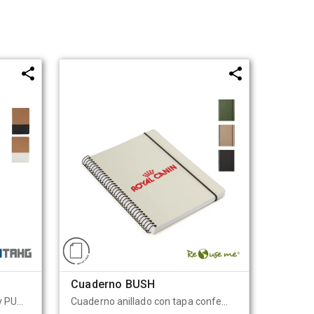
Cuaderno BUSH
Cuaderno con tapa de corcho y PU. Cinta marca página y elástico de cierre. 80 hojas rayadas. Peso: 263 gr. Medidas: 14,5 x 22 cm. Tahg
Cuaderno anillado con tapa confeccionado con papel Kraft y 100 hojas lisas de 170 gr. Cuenta con un cierre elástico. Medidas : 14,8 x 21,2 cm. Se presenta protegido en bolsa. ReUseMe.