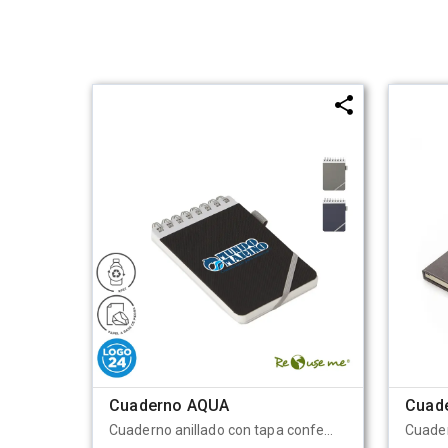
Cuaderno AQUA
Cuad
Cuaderno anillado con tapa confeccionado con tela fabricada a partir de RPET, hecho con botellas de plástico reciclado. Con hojas 64 lisas de Papel de 144 gramos a base de piedra, de escritura suave, más duradero y resistente que el papel tradicional. Para realizar este papel no se han talado árboles, ya que está confeccionado a partir de Polietileno y polvo de piedras. Cuenta con un cierre elástico y una etiqueta. Medidas: 11 x 15 cm. Se presenta protegido en bolsa. ReUseMe.