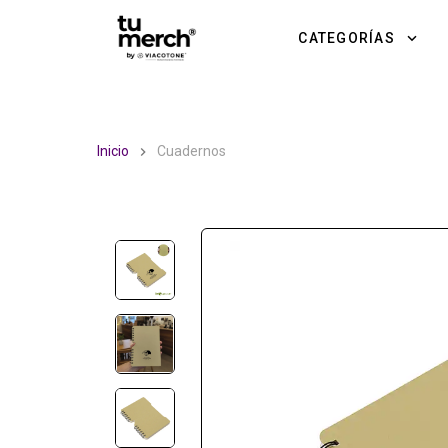
TuMerch by Via Cotone
CATEGORÍAS
Inicio
Cuadernos