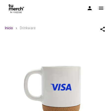
TuMerch by Via Cotone
Inicio
Drinkware