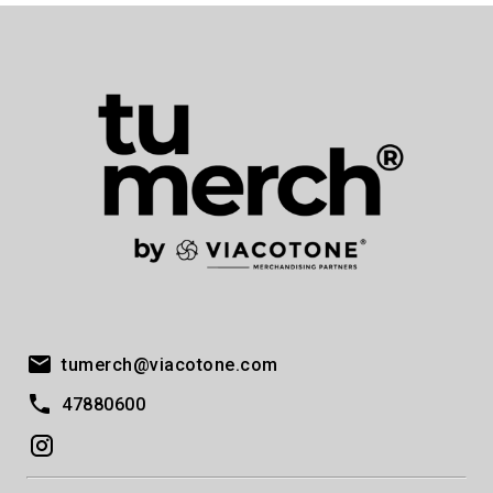
tumerch@viacotone.com
47880600