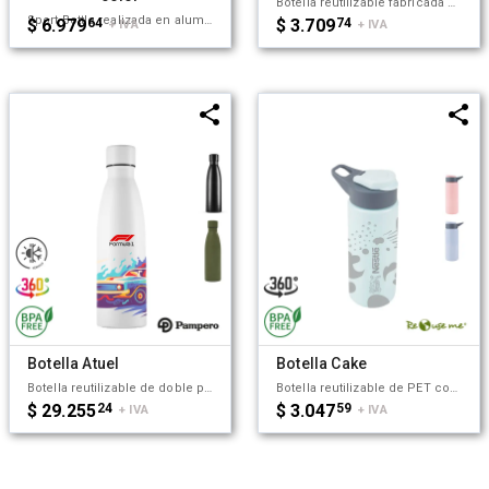
Botella reutilizable fabricada con cuerpo de PE y tapa de PP, en acabado natural. Cuenta con una tapa a rosca con orificio para transportar fácilmente. Es ideal para mantenerse hidratado durante entrenamientos, caminatas o jornadas laborales. Capacidad: 500 ml Dimensiones: 17.2 × 7.1 cm TAHG
Sport Bottle realizada en aluminio, incluye banda colgante de silicona en colores. Producto aprobado por el I.N.A.L. para el contacto con alimentos. Medidas: 23 cm x diámetro 6,5 cm. Capacidad: 600 ml. Tahg. Producto libre de BPA. No es apto para lavavajillas. No es apto para microondas. Tahg.
$ 6.979
64
$ 3.709
74
+ IVA
+ IVA
Botella Atuel
Botella Cake
Botella reutilizable de doble pared de acero inoxidable, esmaltado en su exterior con Powder Coating. Es ideal para mantener la temperatura de la bebida: mantiene 4 horas la bebida caliente y 8 horas la bebida fría. Su tapa está confeccionada en PP, acero inoxidable y silicona para evitar derrames de líquido. Capacidad: 500 ml. El producto viene presentado en una Gift Box confeccionada en cartulina Kraft. Producto aprobado por el I.N.A.L. para el contacto con alimentos. Producto libre de BPA. No es apto para lavavajillas. No es apto para microondas. Pampero.
Botella reutilizable de PET con tapa de Polipropileno. Cuenta con un agarre en la tapa para su transporte. No es apta para bebidas calientes, lavavajillas ni microondas. Capacidad: 600ml. ReUseMe
$ 29.255
24
$ 3.047
59
+ IVA
+ IVA