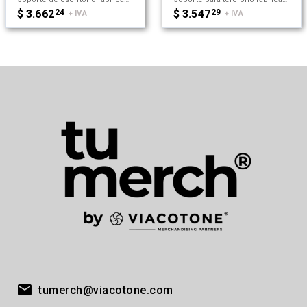
$ 3.662
24
$ 3.547
29
+ IVA
+ IVA
tumerch@viacotone.com