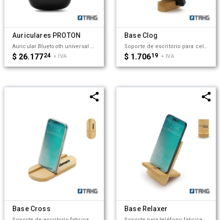
Auriculares PROTON
Base Clog
Auricular Bluetooth universal con micrófono incluido y estuche de carga. Está disponible en los colores blanco y negro e incluye un cable cargador USB. El estuche de carga cuenta con indicadores LED y botones de control táctil en ambos auriculares. ESPECIFICACIONES TÉCNICAS: Modelo: CT04043 | Número de artículo: CPP-6753 | Capacidad del estuche de carga: 300mAh / 3.7V (1.11Wh) | Capacidad de los auriculares: 30mAh / 3.7V (0.111Wh) | Entrada de los auriculares: 5V / 60mA | Entrada del estuche de carga: 5V / 300mA (micro USB). Perfecto para escuchar música, hacer llamadas y disfrutar de un sonido sin cables durante tus actividades deportivas o momentos de relajación. Tahg
Soporte de escritorio para celular fabricado en bambú. Práctico, liviano y fácil de transportar, es el accesorio perfecto para mantener tu dispositivo estable mientras realizas videollamadas, ves contenido o trabajas cómodamente, tanto en casa como fuera de ella. Tahg
$ 26.177
24
$ 1.706
19
+ IVA
+ IVA
Base Cross
Base Relaxer
Soporte de escritorio fabricado en bambú, diseñado para adaptarse tanto a teléfonos como a tablets. Compacto, liviano, práctico y fácil de transportar, es el accesorio perfecto para mantener tu dispositivo estable mientras realizas videollamadas, ves contenido o trabajas cómodamente, tanto en casa como fuera de ella. Tahg.
Soporte para teléfono fabricado en bambú. Práctico, liviano y fácil de transportar, es el accesorio perfecto para mantener tu dispositivo estable mientras realizas videollamadas, ves contenido o trabajas cómodamente, tanto en casa como fuera de ella. Además, incluye un orificio que permite el paso del cable facilitando la carga del dispositivo mientras está en uso. Tahg