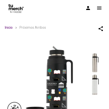
TuMerch by Via Cotone
Inicio
Próximos Arribos