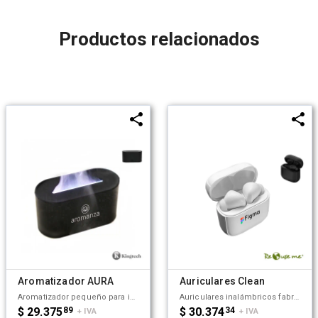
Productos relacionados
Aromatizador AURA
Auriculares Clean
Aromatizador pequeño para interiores. Hecho a base de ABS y PP. Ideal para colocar en espacios cerrados y mantener un agradable aroma en el lugar. Kingtech.
Auriculares inalámbricos fabricados en ABS reciclado. Cada auricular cuenta con un botón touch que permite contestar y finalizar llamadas, reproducir y pausar música, cambiar a la siguiente o anterior canción. Tienen tecnología Bluetooth 5.3, una duración de batería de aproximadamente 5 horas y un estuche de carga de 200 mAh, el cual se carga a través de un cable usb c. Los auriculares cuentan con almohadillas de diferentes tamaños, y viene dentro de una caja de cartón junto a su manual de instrucciones y cable cargador. Dimensiones: 5 x 4,8x 2,5 cm. Incluye Gift Box confeccionada en cartulina Kraft. ReUseMe.
$ 29.375
89
$ 30.374
34
+ IVA
+ IVA