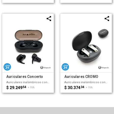
Auriculares Concerto
Auriculares CROMO
Auriculares inalámbricos con estuche de carga y micrófono incorporado. Posee tecnología bluetooth 5.0, la capacidad del auricular es de 55mAh y su capacidad de carga es de 300mAh. Cuenta con cobertura bluetooth en una distancia de 10 metros y su duración en funcionamiento es de 3 horas seguidas. Mantiene la carga sin uso por 120 horas y el tiempo de carga es de 50 minutos. Funciones touch: un toque para pausar/reproducir música, dos toques para redial. Medidas: 8 x 3,5 cm. Kingtech.
Auriculares inalámbricos con estuche de carga y micrófono incorporado. Posee tecnología bluetooth 5.0. La capacidad de carga es de 300mAh y su duración en funcionamiento es de 10 horas seguidas. Medidas: 4,5 x 2,7 x 6 cm (Altura x Longitud x Ancho). Su tamaño te permite llevarlos a donde quieras y disfrutar de tus canciones favoritas donde y cuando quieras. Incluye cable. Puerto de carga USB-C. Kingtech.
$ 29.249
54
$ 30.374
34
+ IVA
+ IVA