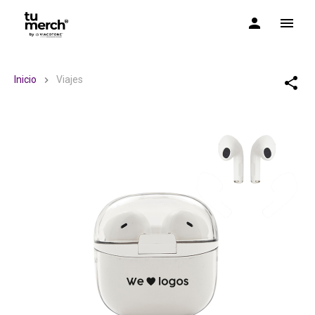
TuMerch by Via Cotone
Inicio
Viajes