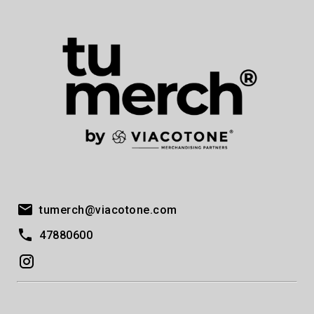
tumerch@viacotone.com
47880600