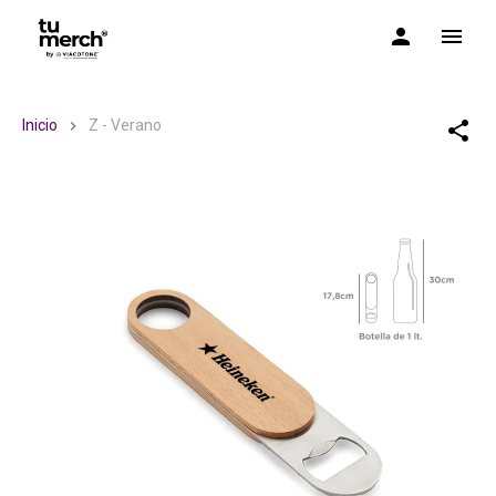
TuMerch by Via Cotone
Inicio
Z - Verano