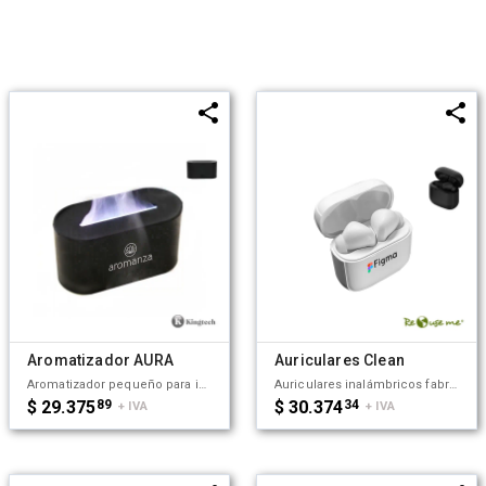
Aromatizador AURA
Auriculares Clean
Aromatizador pequeño para interiores. Hecho a base de ABS y PP. Ideal para colocar en espacios cerrados y mantener un agradable aroma en el lugar. Kingtech.
Auriculares inalámbricos fabricados en ABS reciclado. Cada auricular cuenta con un botón touch que permite contestar y finalizar llamadas, reproducir y pausar música, cambiar a la siguiente o anterior canción. Tienen tecnología Bluetooth 5.3, una duración de batería de aproximadamente 5 horas y un estuche de carga de 200 mAh, el cual se carga a través de un cable usb c. Los auriculares cuentan con almohadillas de diferentes tamaños, y viene dentro de una caja de cartón junto a su manual de instrucciones y cable cargador. Dimensiones: 5 x 4,8x 2,5 cm. Incluye Gift Box confeccionada en cartulina Kraft. ReUseMe.
$ 29.375
89
$ 30.374
34
+ IVA
+ IVA