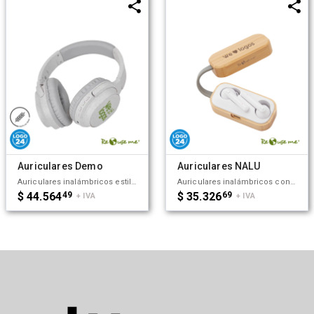
Auriculares Demo
Auriculares NALU
Auriculares inalámbricos estilo diadema, con micrófono incorporado. Realizado en ABS y Wheat Straw, pasta de tallo de trigo, un material sustentable que reduce el consumo de plásticos vírgenes. Cuenta con cobertura bluetooth en una distancia de 10 metros y conector para cable jack de 3.5mm, y ranura para tarjetas de memoria. Incluye cable micro USB de carga. Incluye botones de comando para encender, apagar, retroceder y avanzar. Su capacidad de carga es de 450mAh. Medidas: 195 x 165 x 75 mm. Tiene una potencia de 15mWx2 y una sensibilidad de 85dB. Impedancia: 32 Ω. Bluetooth: 5.1. Debido a que la pasta de trigo es un material sustentable y 100% natural, puede haber ligeras variaciones en el color del producto de un lote a otro. ReUseMe.
Auriculares inalámbricos con estuche de carga y micrófono incorporado. Posee tecnología bluetooth 5.0. La capacidad de carga es de 300mA y su duración en funcionamiento es de 3-5 horas seguidas. Estuche fabricado en ABS, bamboo y silicona gris, incluye cable. Medidas: 9,5 x 3,5 x 3,5 cm. ReUseMe.
$ 44.564
49
$ 35.326
69
+ IVA
+ IVA