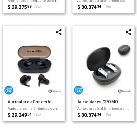
Aromatizador pequeño para interiores. Hecho a base de ABS y PP. Ideal para colocar en espacios cerrados y mantener un agradable aroma en el lugar. Kingtech.
Auriculares inalámbricos fabricados en ABS reciclado. Cada auricular cuenta con un botón touch que permite contestar y finalizar llamadas, reproducir y pausar música, cambiar a la siguiente o anterior canción. Tienen tecnología Bluetooth 5.3, una duración de batería de aproximadamente 5 horas y un estuche de carga de 200 mAh, el cual se carga a través de un cable usb c. Los auriculares cuentan con almohadillas de diferentes tamaños, y viene dentro de una caja de cartón junto a su manual de instrucciones y cable cargador. Dimensiones: 5 x 4,8x 2,5 cm. Incluye Gift Box confeccionada en cartulina Kraft. ReUseMe.
$ 29.375
89
$ 30.374
34
+ IVA
+ IVA
Auriculares Concerto
Auriculares CROMO
Auriculares inalámbricos con estuche de carga y micrófono incorporado. Posee tecnología bluetooth 5.0, la capacidad del auricular es de 55mAh y su capacidad de carga es de 300mAh. Cuenta con cobertura bluetooth en una distancia de 10 metros y su duración en funcionamiento es de 3 horas seguidas. Mantiene la carga sin uso por 120 horas y el tiempo de carga es de 50 minutos. Funciones touch: un toque para pausar/reproducir música, dos toques para redial. Medidas: 8 x 3,5 cm. Kingtech.
Auriculares inalámbricos con estuche de carga y micrófono incorporado. Posee tecnología bluetooth 5.0. La capacidad de carga es de 300mAh y su duración en funcionamiento es de 10 horas seguidas. Medidas: 4,5 x 2,7 x 6 cm (Altura x Longitud x Ancho). Su tamaño te permite llevarlos a donde quieras y disfrutar de tus canciones favoritas donde y cuando quieras. Incluye cable. Puerto de carga USB-C. Kingtech.
$ 29.249
54
$ 30.374
34
+ IVA
+ IVA