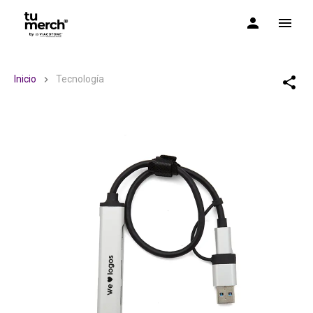
TuMerch by Via Cotone
Inicio
Tecnología