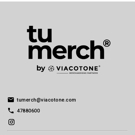
tumerch@viacotone.com
47880600