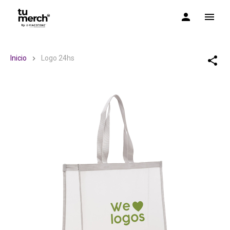
TuMerch by Via Cotone
Inicio
Logo 24hs