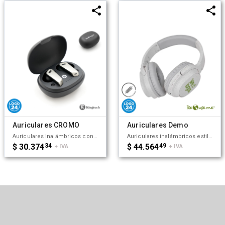
Auriculares CROMO
Auriculares Demo
Auriculares inalámbricos con estuche de carga y micrófono incorporado. Posee tecnología bluetooth 5.0. La capacidad de carga es de 300mAh y su duración en funcionamiento es de 10 horas seguidas. Medidas: 4,5 x 2,7 x 6 cm (Altura x Longitud x Ancho). Su tamaño te permite llevarlos a donde quieras y disfrutar de tus canciones favoritas donde y cuando quieras. Incluye cable. Puerto de carga USB-C. Kingtech.
Auriculares inalámbricos estilo diadema, con micrófono incorporado. Realizado en ABS y Wheat Straw, pasta de tallo de trigo, un material sustentable que reduce el consumo de plásticos vírgenes. Cuenta con cobertura bluetooth en una distancia de 10 metros y conector para cable jack de 3.5mm, y ranura para tarjetas de memoria. Incluye cable micro USB de carga. Incluye botones de comando para encender, apagar, retroceder y avanzar. Su capacidad de carga es de 450mAh. Medidas: 195 x 165 x 75 mm. Tiene una potencia de 15mWx2 y una sensibilidad de 85dB. Impedancia: 32 Ω. Bluetooth: 5.1. Debido a que la pasta de trigo es un material sustentable y 100% natural, puede haber ligeras variaciones en el color del producto de un lote a otro. ReUseMe.
$ 30.374
34
$ 44.564
49
+ IVA
+ IVA