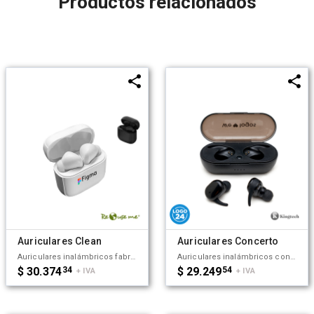
Productos relacionados
Auriculares Clean
Auriculares Concerto
Auriculares inalámbricos fabricados en ABS reciclado. Cada auricular cuenta con un botón touch que permite contestar y finalizar llamadas, reproducir y pausar música, cambiar a la siguiente o anterior canción. Tienen tecnología Bluetooth 5.3, una duración de batería de aproximadamente 5 horas y un estuche de carga de 200 mAh, el cual se carga a través de un cable usb c. Los auriculares cuentan con almohadillas de diferentes tamaños, y viene dentro de una caja de cartón junto a su manual de instrucciones y cable cargador. Dimensiones: 5 x 4,8x 2,5 cm. Incluye Gift Box confeccionada en cartulina Kraft. ReUseMe.
Auriculares inalámbricos con estuche de carga y micrófono incorporado. Posee tecnología bluetooth 5.0, la capacidad del auricular es de 55mAh y su capacidad de carga es de 300mAh. Cuenta con cobertura bluetooth en una distancia de 10 metros y su duración en funcionamiento es de 3 horas seguidas. Mantiene la carga sin uso por 120 horas y el tiempo de carga es de 50 minutos. Funciones touch: un toque para pausar/reproducir música, dos toques para redial. Medidas: 8 x 3,5 cm. Kingtech.
$ 30.374
34
$ 29.249
54
+ IVA
+ IVA