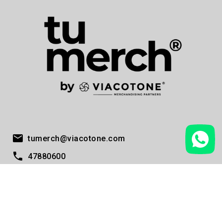
tumerch@viacotone.com
47880600