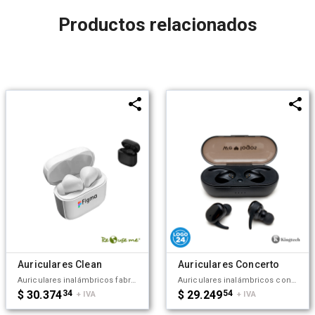
Productos relacionados
Auriculares Clean
Auriculares Concerto
Auriculares inalámbricos fabricados en ABS reciclado. Cada auricular cuenta con un botón touch que permite contestar y finalizar llamadas, reproducir y pausar música, cambiar a la siguiente o anterior canción. Tienen tecnología Bluetooth 5.3, una duración de batería de aproximadamente 5 horas y un estuche de carga de 200 mAh, el cual se carga a través de un cable usb c. Los auriculares cuentan con almohadillas de diferentes tamaños, y viene dentro de una caja de cartón junto a su manual de instrucciones y cable cargador. Dimensiones: 5 x 4,8x 2,5 cm. Incluye Gift Box confeccionada en cartulina Kraft. ReUseMe.
Auriculares inalámbricos con estuche de carga y micrófono incorporado. Posee tecnología bluetooth 5.0, la capacidad del auricular es de 55mAh y su capacidad de carga es de 300mAh. Cuenta con cobertura bluetooth en una distancia de 10 metros y su duración en funcionamiento es de 3 horas seguidas. Mantiene la carga sin uso por 120 horas y el tiempo de carga es de 50 minutos. Funciones touch: un toque para pausar/reproducir música, dos toques para redial. Medidas: 8 x 3,5 cm. Kingtech.
$ 30.374
34
$ 29.249
54
+ IVA
+ IVA