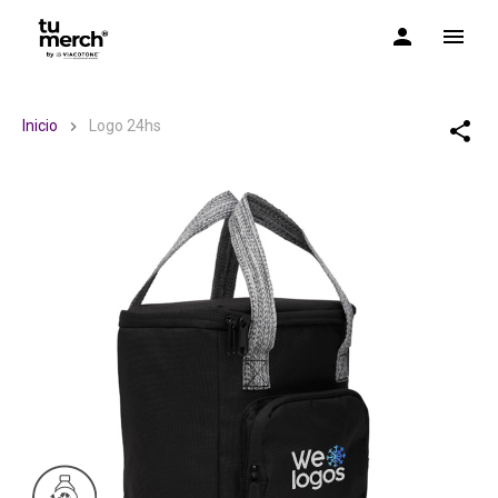
TuMerch by Via Cotone
Inicio
Logo 24hs