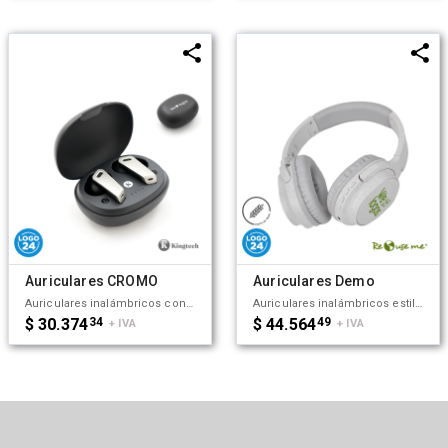
Auriculares CROMO
Auriculares Demo
Auriculares inalámbricos con estuche de carga y micrófono incorporado. Posee tecnología bluetooth 5.0. La capacidad de carga es de 300mAh y su duración en funcionamiento es de 10 horas seguidas. Medidas: 4,5 x 2,7 x 6 cm (Altura x Longitud x Ancho). Su tamaño te permite llevarlos a donde quieras y disfrutar de tus canciones favoritas donde y cuando quieras. Incluye cable. Puerto de carga USB-C. Kingtech.
Auriculares inalámbricos estilo diadema, con micrófono incorporado. Realizado en ABS y Wheat Straw, pasta de tallo de trigo, un material sustentable que reduce el consumo de plásticos vírgenes. Cuenta con cobertura bluetooth en una distancia de 10 metros y conector para cable jack de 3.5mm, y ranura para tarjetas de memoria. Incluye cable micro USB de carga. Incluye botones de comando para encender, apagar, retroceder y avanzar. Su capacidad de carga es de 450mAh. Medidas: 195 x 165 x 75 mm. Tiene una potencia de 15mWx2 y una sensibilidad de 85dB. Impedancia: 32 Ω. Bluetooth: 5.1. Debido a que la pasta de trigo es un material sustentable y 100% natural, puede haber ligeras variaciones en el color del producto de un lote a otro. ReUseMe.
$ 30.374
34
$ 44.564
49
+ IVA
+ IVA