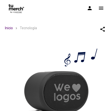
TuMerch by Via Cotone
Inicio
Tecnología