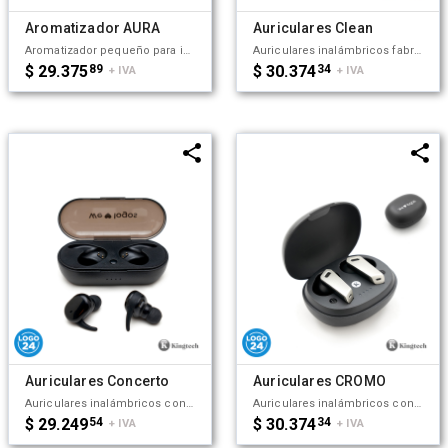
Aromatizador AURA
Auriculares Clean
Aromatizador pequeño para interiores. Hecho a base de ABS y PP. Ideal para colocar en espacios cerrados y mantener un agradable aroma en el lugar. Kingtech.
Auriculares inalámbricos fabricados en ABS reciclado. Cada auricular cuenta con un botón touch que permite contestar y finalizar llamadas, reproducir y pausar música, cambiar a la siguiente o anterior canción. Tienen tecnología Bluetooth 5.3, una duración de batería de aproximadamente 5 horas y un estuche de carga de 200 mAh, el cual se carga a través de un cable usb c. Los auriculares cuentan con almohadillas de diferentes tamaños, y viene dentro de una caja de cartón junto a su manual de instrucciones y cable cargador. Dimensiones: 5 x 4,8x 2,5 cm. Incluye Gift Box confeccionada en cartulina Kraft. ReUseMe.
$ 29.375
89
$ 30.374
34
+ IVA
+ IVA
Auriculares Concerto
Auriculares CROMO
Auriculares inalámbricos con estuche de carga y micrófono incorporado. Posee tecnología bluetooth 5.0, la capacidad del auricular es de 55mAh y su capacidad de carga es de 300mAh. Cuenta con cobertura bluetooth en una distancia de 10 metros y su duración en funcionamiento es de 3 horas seguidas. Mantiene la carga sin uso por 120 horas y el tiempo de carga es de 50 minutos. Funciones touch: un toque para pausar/reproducir música, dos toques para redial. Medidas: 8 x 3,5 cm. Kingtech.
Auriculares inalámbricos con estuche de carga y micrófono incorporado. Posee tecnología bluetooth 5.0. La capacidad de carga es de 300mAh y su duración en funcionamiento es de 10 horas seguidas. Medidas: 4,5 x 2,7 x 6 cm (Altura x Longitud x Ancho). Su tamaño te permite llevarlos a donde quieras y disfrutar de tus canciones favoritas donde y cuando quieras. Incluye cable. Puerto de carga USB-C. Kingtech.
$ 29.249
54
$ 30.374
34
+ IVA
+ IVA