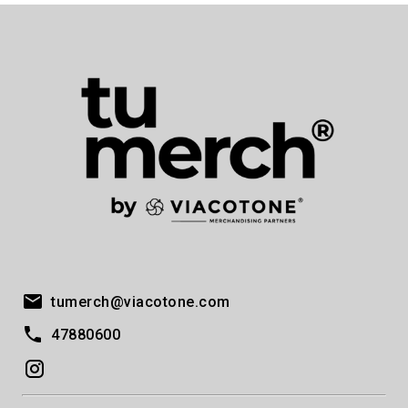
tumerch@viacotone.com
47880600