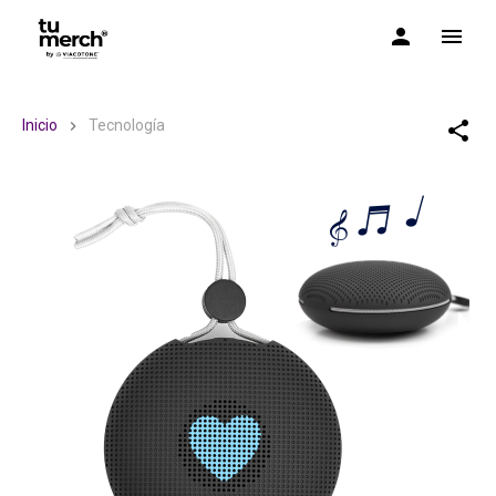
TuMerch by Via Cotone
Inicio
Tecnología