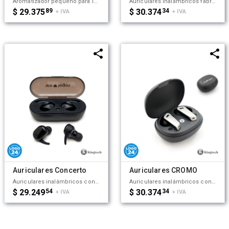
Aromatizador pequeño para interiores. Hecho a base de ABS y PP. Ideal para colocar en espacios cerrados y mantener un agradable aroma en el lugar. Kingtech.
Auriculares inalámbricos fabricados en ABS reciclado. Cada auricular cuenta con un botón touch que permite contestar y finalizar llamadas, reproducir y pausar música, cambiar a la siguiente o anterior canción. Tienen tecnología Bluetooth 5.3, una duración de batería de aproximadamente 5 horas y un estuche de carga de 200 mAh, el cual se carga a través de un cable usb c. Los auriculares cuentan con almohadillas de diferentes tamaños, y viene dentro de una caja de cartón junto a su manual de instrucciones y cable cargador. Dimensiones: 5 x 4,8x 2,5 cm. Incluye Gift Box confeccionada en cartulina Kraft. ReUseMe.
$ 29.375
89
$ 30.374
34
+ IVA
+ IVA
Auriculares Concerto
Auriculares CROMO
Auriculares inalámbricos con estuche de carga y micrófono incorporado. Posee tecnología bluetooth 5.0, la capacidad del auricular es de 55mAh y su capacidad de carga es de 300mAh. Cuenta con cobertura bluetooth en una distancia de 10 metros y su duración en funcionamiento es de 3 horas seguidas. Mantiene la carga sin uso por 120 horas y el tiempo de carga es de 50 minutos. Funciones touch: un toque para pausar/reproducir música, dos toques para redial. Medidas: 8 x 3,5 cm. Kingtech.
Auriculares inalámbricos con estuche de carga y micrófono incorporado. Posee tecnología bluetooth 5.0. La capacidad de carga es de 300mAh y su duración en funcionamiento es de 10 horas seguidas. Medidas: 4,5 x 2,7 x 6 cm (Altura x Longitud x Ancho). Su tamaño te permite llevarlos a donde quieras y disfrutar de tus canciones favoritas donde y cuando quieras. Incluye cable. Puerto de carga USB-C. Kingtech.
$ 29.249
54
$ 30.374
34
+ IVA
+ IVA