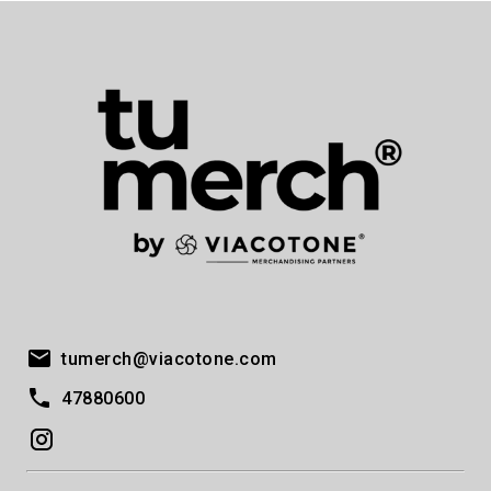
tumerch@viacotone.com
47880600