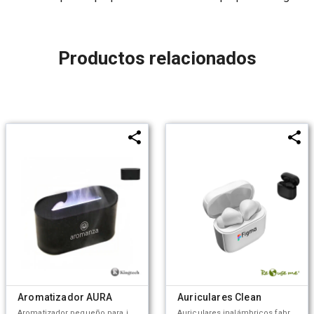
Productos relacionados
Aromatizador AURA
Auriculares Clean
Aromatizador pequeño para interiores. Hecho a base de ABS y PP. Ideal para colocar en espacios cerrados y mantener un agradable aroma en el lugar. Kingtech.
Auriculares inalámbricos fabricados en ABS reciclado. Cada auricular cuenta con un botón touch que permite contestar y finalizar llamadas, reproducir y pausar música, cambiar a la siguiente o anterior canción. Tienen tecnología Bluetooth 5.3, una duración de batería de aproximadamente 5 horas y un estuche de carga de 200 mAh, el cual se carga a través de un cable usb c. Los auriculares cuentan con almohadillas de diferentes tamaños, y viene dentro de una caja de cartón junto a su manual de instrucciones y cable cargador. Dimensiones: 5 x 4,8x 2,5 cm. Incluye Gift Box confeccionada en cartulina Kraft. ReUseMe.