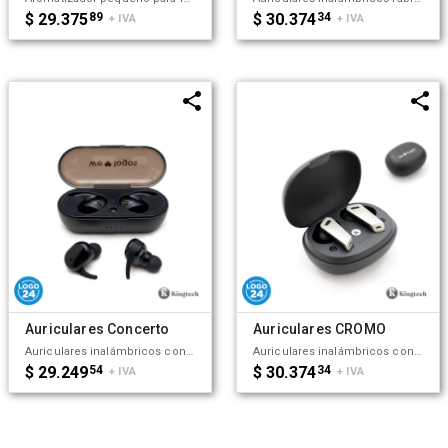
$ 29.375
89
$ 30.374
34
+ IVA
+ IVA
Auriculares Concerto
Auriculares CROMO
Auriculares inalámbricos con estuche de carga y micrófono incorporado. Posee tecnología bluetooth 5.0, la capacidad del auricular es de 55mAh y su capacidad de carga es de 300mAh. Cuenta con cobertura bluetooth en una distancia de 10 metros y su duración en funcionamiento es de 3 horas seguidas. Mantiene la carga sin uso por 120 horas y el tiempo de carga es de 50 minutos. Funciones touch: un toque para pausar/reproducir música, dos toques para redial. Medidas: 8 x 3,5 cm. Kingtech.
Auriculares inalámbricos con estuche de carga y micrófono incorporado. Posee tecnología bluetooth 5.0. La capacidad de carga es de 300mAh y su duración en funcionamiento es de 10 horas seguidas. Medidas: 4,5 x 2,7 x 6 cm (Altura x Longitud x Ancho). Su tamaño te permite llevarlos a donde quieras y disfrutar de tus canciones favoritas donde y cuando quieras. Incluye cable. Puerto de carga USB-C. Kingtech.
$ 29.249
54
$ 30.374
34
+ IVA
+ IVA