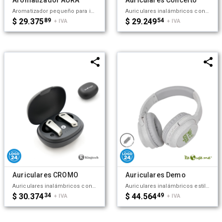
Aromatizador pequeño para interiores. Hecho a base de ABS y PP. Ideal para colocar en espacios cerrados y mantener un agradable aroma en el lugar. Kingtech.
Auriculares inalámbricos con estuche de carga y micrófono incorporado. Posee tecnología bluetooth 5.0, la capacidad del auricular es de 55mAh y su capacidad de carga es de 300mAh. Cuenta con cobertura bluetooth en una distancia de 10 metros y su duración en funcionamiento es de 3 horas seguidas. Mantiene la carga sin uso por 120 horas y el tiempo de carga es de 50 minutos. Funciones touch: un toque para pausar/reproducir música, dos toques para redial. Medidas: 8 x 3,5 cm. Kingtech.
$ 29.375
89
$ 29.249
54
+ IVA
+ IVA
Auriculares CROMO
Auriculares Demo
Auriculares inalámbricos con estuche de carga y micrófono incorporado. Posee tecnología bluetooth 5.0. La capacidad de carga es de 300mAh y su duración en funcionamiento es de 10 horas seguidas. Medidas: 4,5 x 2,7 x 6 cm (Altura x Longitud x Ancho). Su tamaño te permite llevarlos a donde quieras y disfrutar de tus canciones favoritas donde y cuando quieras. Incluye cable. Puerto de carga USB-C. Kingtech.
Auriculares inalámbricos estilo diadema, con micrófono incorporado. Realizado en ABS y Wheat Straw, pasta de tallo de trigo, un material sustentable que reduce el consumo de plásticos vírgenes. Cuenta con cobertura bluetooth en una distancia de 10 metros y conector para cable jack de 3.5mm, y ranura para tarjetas de memoria. Incluye cable micro USB de carga. Incluye botones de comando para encender, apagar, retroceder y avanzar. Su capacidad de carga es de 450mAh. Medidas: 195 x 165 x 75 mm. Tiene una potencia de 15mWx2 y una sensibilidad de 85dB. Impedancia: 32 Ω. Bluetooth: 5.1. Debido a que la pasta de trigo es un material sustentable y 100% natural, puede haber ligeras variaciones en el color del producto de un lote a otro. ReUseMe.
$ 30.374
34
$ 44.564
49
+ IVA
+ IVA