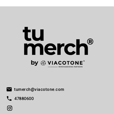
tumerch@viacotone.com
47880600