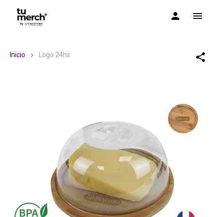
TuMerch by Via Cotone
Inicio
Logo 24hs