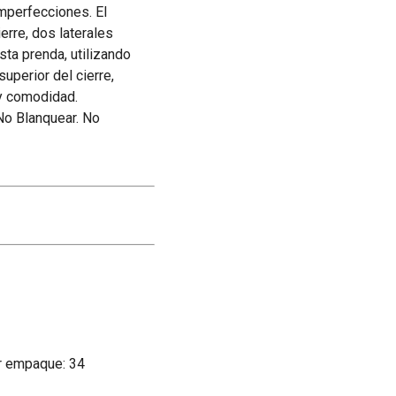
imperfecciones. El
erre, dos laterales
sta prenda, utilizando
uperior del cierre,
 y comodidad.
No Blanquear. No
r empaque: 34