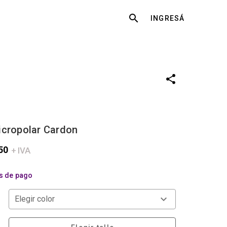
Buscar
INGRESÁ
icropolar Cardon
50
+ IVA
s de pago
Elegir color