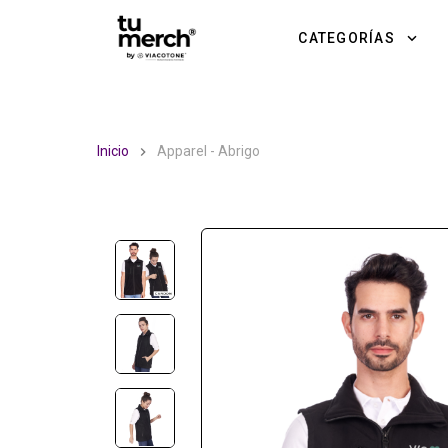
TuMerch by Via Cotone
CATEGORÍAS
Inicio
Apparel - Abrigo