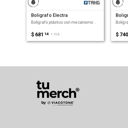
Boligrafo Electra
Boli
Bolígrafo plástico con mecanismo a presión fabricado en ABS. Cuenta con clip y anillo metálicos, tinta negra alemana y diseño liviano. Es ideal para oficinas, eventos corporativos, campañas promocionales y uso diario gracias a su practicidad y estilo profesional. Tahg
$ 681
14
$ 74
+ IVA
v2.5.5-1.t2