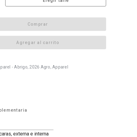
Elegir talle
Comprar
Agregar al carrito
parel - Abrigo, 2026 Agro, Apparel
plementaria
caras, externa e interna