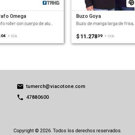
grafo Omega
Buzo Goya
Bolígrafo roller con cuerpo de aluminio y recubrimiento de goma. Cuenta con clip, botón y punta en color gris oscuro, lo que le otorga un diseño moderno y elegante. Es ideal para oficinas, universidades, ferias o como regalo institucional. Dimensiones: 13.7 × 1.4 cm TAHG
0
04
$ 11.278
39
+ IVA
+ IVA
tumerch@viacotone.com
47880600
Copyright © 2026. Todos los derechos reservados.