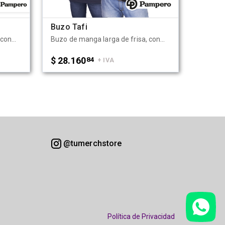
Buzo Tafi
Buzo de manga larga de frisa, con cuello alto con cierre y puño en ribb. Sus costuras están realizadas en el mismo tono de tela de base. Esta prenda está confeccionada en 70% algodón - 30% poliester. Disponible en color negro y en color azul. Recomendaciones de uso para cuidar tu abrigo: Lavar a máquina a 30°. No lavar en seco. No Blanquear. No planchar. No secar en máquina. La prenda Puede encoger 5%. Pampero.
Buzo de manga larga de frisa, con cuello redondo y puño en ribb, con costuras en el mismo tono de tela de base. Esta prenda está confeccionada en 70% algodón - 30% poliester. Disponible en color negro y en color azul. Recomendaciones de uso para cuidar tu abrigo: Lavar a máquina a 30°. No lavar en seco. No Blanquear. No planchar. No secar en máquina. La prenda Puede encoger 5%. Pampero.
$ 28.160
84
+ IVA
@tumerchstore
Política de Privacidad